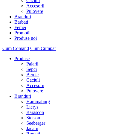
Caciuli
Accesorii
Pulovere
Branduri
Barbati
Femei
Promotii
Produse noi
Cum Comand
Cum Cumpar
Produse
Palarii
Sepci
Berete
Caciuli
Accesorii
Pulovere
Branduri
Hammaburg
Lierys
Barascon
Stetson
Seeberger
Jacaru
Bugatti