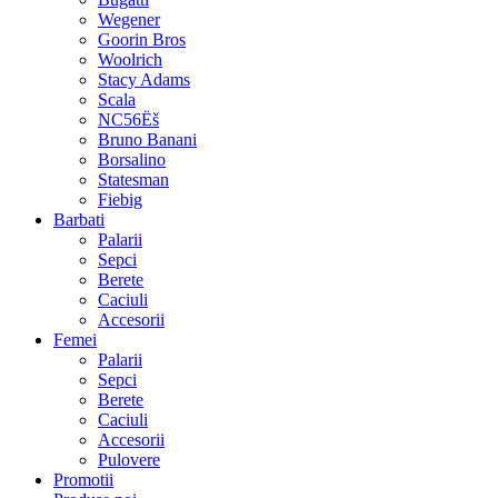
Wegener
Goorin Bros
Woolrich
Stacy Adams
Scala
NC56Ëš
Bruno Banani
Borsalino
Statesman
Fiebig
Barbati
Palarii
Sepci
Berete
Caciuli
Accesorii
Femei
Palarii
Sepci
Berete
Caciuli
Accesorii
Pulovere
Promotii