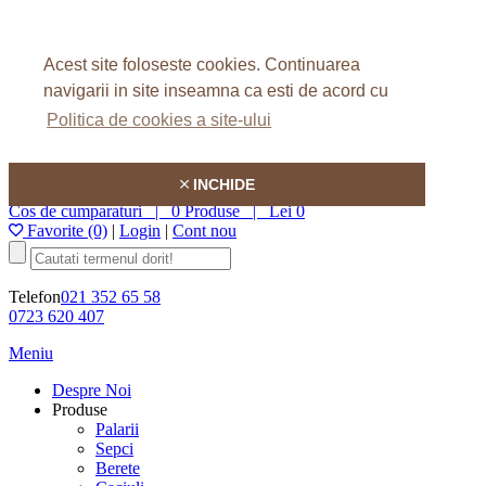
Home
Despre Noi
Acest site foloseste cookies.
Continuarea
FAQ
Articole
navigarii in site inseamna ca esti de acord cu
Contact
Politica de cookies a site-ului
Hatson
INCHIDE
Cos de cumparaturi |
0 Produse
|
Lei 0
Favorite (0)
|
Login
|
Cont nou
Telefon
021 352 65 58
0723 620 407
Meniu
Despre Noi
Produse
Palarii
Sepci
Berete