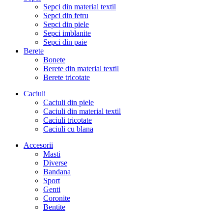
Sepci din material textil
Sepci din fetru
Sepci din piele
Sepci imblanite
Sepci din paie
Berete
Bonete
Berete din material textil
Berete tricotate
Caciuli
Caciuli din piele
Caciuli din material textil
Caciuli tricotate
Caciuli cu blana
Accesorii
Masti
Diverse
Bandana
Sport
Genti
Coronite
Bentite