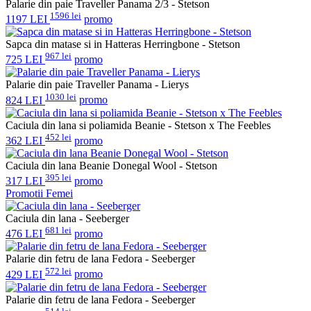
Palarie din paie Traveller Panama 2/3 - Stetson
1596 lei
1197 LEI
promo
Sapca din matase si in Hatteras Herringbone - Stetson
967 lei
725 LEI
promo
Palarie din paie Traveller Panama - Lierys
1030 lei
824 LEI
promo
Caciula din lana si poliamida Beanie - Stetson x The Feebles
452 lei
362 LEI
promo
Caciula din lana Beanie Donegal Wool - Stetson
395 lei
317 LEI
promo
Promotii Femei
Caciula din lana - Seeberger
681 lei
476 LEI
promo
Palarie din fetru de lana Fedora - Seeberger
572 lei
429 LEI
promo
Palarie din fetru de lana Fedora - Seeberger