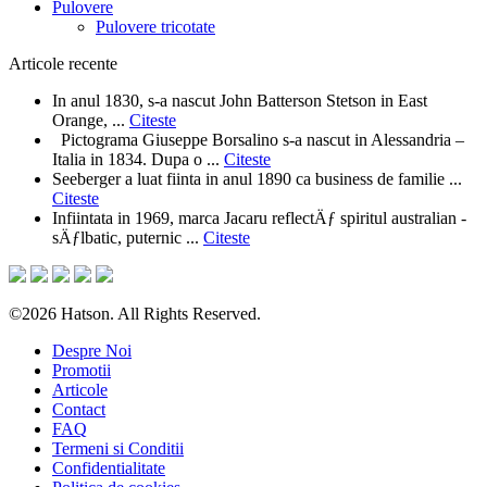
Pulovere
Pulovere tricotate
Articole recente
In anul 1830, s-a nascut John Batterson Stetson in East
Orange, ...
Citeste
Pictograma Giuseppe Borsalino s-a nascut in Alessandria –
Italia in 1834. Dupa o ...
Citeste
Seeberger a luat fiinta in anul 1890 ca business de familie ...
Citeste
Infiintata in 1969, marca Jacaru reflectÄƒ spiritul australian -
sÄƒlbatic, puternic ...
Citeste
©2026 Hatson. All Rights Reserved.
Despre Noi
Promotii
Articole
Contact
FAQ
Termeni si Conditii
Confidentialitate