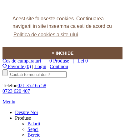
Home
Despre Noi
Acest site foloseste cookies.
Continuarea
FAQ
Articole
navigarii in site inseamna ca esti de acord cu
Contact
Politica de cookies a site-ului
Hatson
INCHIDE
Cos de cumparaturi |
0 Produse
|
Lei 0
Favorite (0)
|
Login
|
Cont nou
Telefon
021 352 65 58
0723 620 407
Meniu
Despre Noi
Produse
Palarii
Sepci
Berete