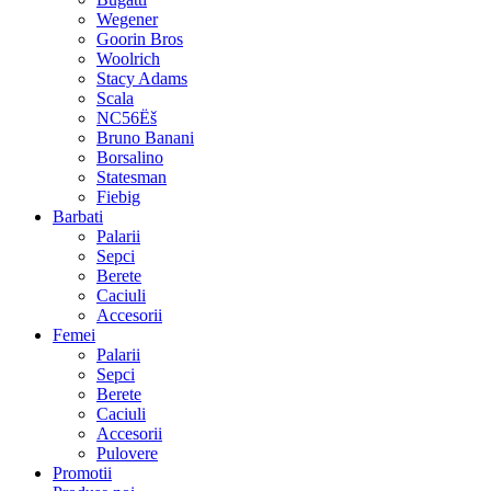
Wegener
Goorin Bros
Woolrich
Stacy Adams
Scala
NC56Ëš
Bruno Banani
Borsalino
Statesman
Fiebig
Barbati
Palarii
Sepci
Berete
Caciuli
Accesorii
Femei
Palarii
Sepci
Berete
Caciuli
Accesorii
Pulovere
Promotii