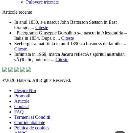
Pulovere tricotate
Articole recente
In anul 1830, s-a nascut John Batterson Stetson in East
Orange, ...
Citeste
Pictograma Giuseppe Borsalino s-a nascut in Alessandria –
Italia in 1834. Dupa o ...
Citeste
Seeberger a luat fiinta in anul 1890 ca business de familie ...
Citeste
Infiintata in 1969, marca Jacaru reflectÄƒ spiritul australian -
sÄƒlbatic, puternic ...
Citeste
©2026 Hatson. All Rights Reserved.
Despre Noi
Promotii
Articole
Contact
FAQ
Termeni si Conditii
Confidentialitate
Politica de cookies