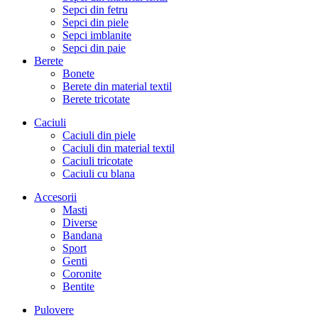
Sepci din fetru
Sepci din piele
Sepci imblanite
Sepci din paie
Berete
Bonete
Berete din material textil
Berete tricotate
Caciuli
Caciuli din piele
Caciuli din material textil
Caciuli tricotate
Caciuli cu blana
Accesorii
Masti
Diverse
Bandana
Sport
Genti
Coronite
Bentite
Pulovere