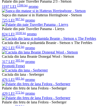
Palarie din paie Traveller Panama 2/3 - Stetson
1596 lei
1197 LEI
promo
Sapca din matase si in Hatteras Herringbone - Stetson
967 lei
725 LEI
promo
Palarie din paie Traveller Panama - Lierys
1030 lei
824 LEI
promo
Caciula din lana si poliamida Beanie - Stetson x The Feebles
452 lei
362 LEI
promo
Caciula din lana Beanie Donegal Wool - Stetson
395 lei
317 LEI
promo
Promotii Femei
Caciula din lana - Seeberger
681 lei
476 LEI
promo
Palarie din fetru de lana Fedora - Seeberger
572 lei
429 LEI
promo
Palarie din fetru de lana Fedora - Seeberger