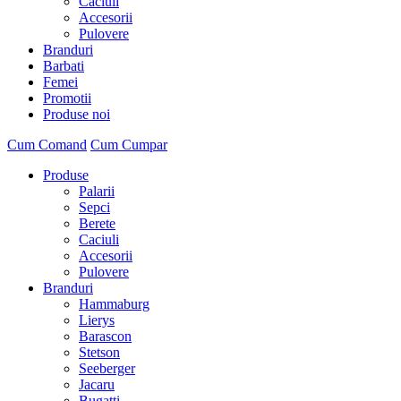
Caciuli
Accesorii
Pulovere
Branduri
Barbati
Femei
Promotii
Produse noi
Cum Comand
Cum Cumpar
Produse
Palarii
Sepci
Berete
Caciuli
Accesorii
Pulovere
Branduri
Hammaburg
Lierys
Barascon
Stetson
Seeberger
Jacaru
Bugatti