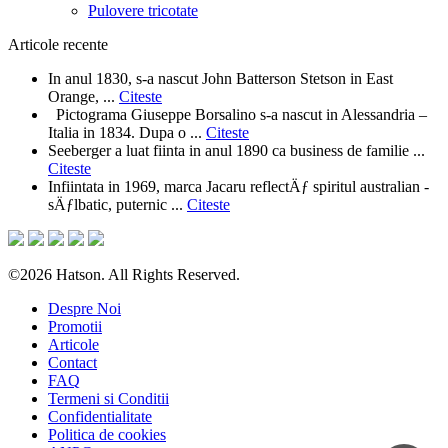
Pulovere tricotate
Articole recente
In anul 1830, s-a nascut John Batterson Stetson in East
Orange, ...
Citeste
Pictograma Giuseppe Borsalino s-a nascut in Alessandria –
Italia in 1834. Dupa o ...
Citeste
Seeberger a luat fiinta in anul 1890 ca business de familie ...
Citeste
Infiintata in 1969, marca Jacaru reflectÄƒ spiritul australian -
sÄƒlbatic, puternic ...
Citeste
©2026 Hatson. All Rights Reserved.
Despre Noi
Promotii
Articole
Contact
FAQ
Termeni si Conditii
Confidentialitate
Politica de cookies