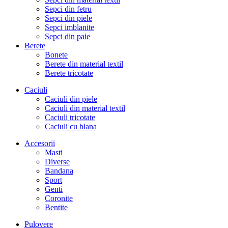
Sepci din fetru
Sepci din piele
Sepci imblanite
Sepci din paie
Berete
Bonete
Berete din material textil
Berete tricotate
Caciuli
Caciuli din piele
Caciuli din material textil
Caciuli tricotate
Caciuli cu blana
Accesorii
Masti
Diverse
Bandana
Sport
Genti
Coronite
Bentite
Pulovere