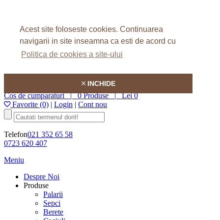
Home
Despre Noi
Acest site foloseste cookies.
Continuarea
FAQ
Articole
navigarii in site inseamna ca esti de acord cu
Contact
Politica de cookies a site-ului
Hatson
INCHIDE
Cos de cumparaturi |
0 Produse
|
Lei 0
Favorite (0)
|
Login
|
Cont nou
Telefon
021 352 65 58
0723 620 407
Meniu
Despre Noi
Produse
Palarii
Sepci
Berete