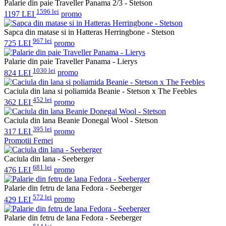
Palarie din paie Traveller Panama 2/3 - Stetson
1596 lei
1197 LEI
promo
Sapca din matase si in Hatteras Herringbone - Stetson
967 lei
725 LEI
promo
Palarie din paie Traveller Panama - Lierys
1030 lei
824 LEI
promo
Caciula din lana si poliamida Beanie - Stetson x The Feebles
452 lei
362 LEI
promo
Caciula din lana Beanie Donegal Wool - Stetson
395 lei
317 LEI
promo
Promotii Femei
Caciula din lana - Seeberger
681 lei
476 LEI
promo
Palarie din fetru de lana Fedora - Seeberger
572 lei
429 LEI
promo
Palarie din fetru de lana Fedora - Seeberger