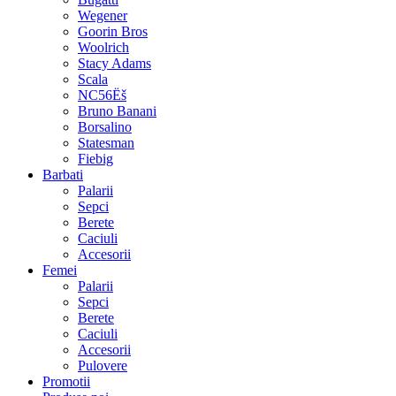
Wegener
Goorin Bros
Woolrich
Stacy Adams
Scala
NC56Ëš
Bruno Banani
Borsalino
Statesman
Fiebig
Barbati
Palarii
Sepci
Berete
Caciuli
Accesorii
Femei
Palarii
Sepci
Berete
Caciuli
Accesorii
Pulovere
Promotii