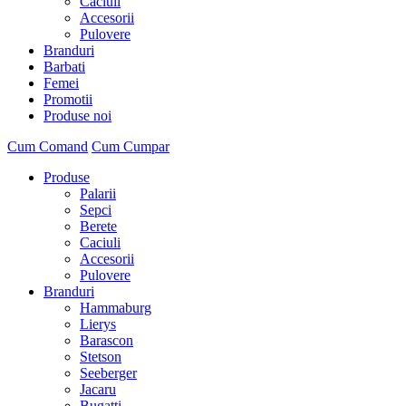
Caciuli
Accesorii
Pulovere
Branduri
Barbati
Femei
Promotii
Produse noi
Cum Comand
Cum Cumpar
Produse
Palarii
Sepci
Berete
Caciuli
Accesorii
Pulovere
Branduri
Hammaburg
Lierys
Barascon
Stetson
Seeberger
Jacaru
Bugatti