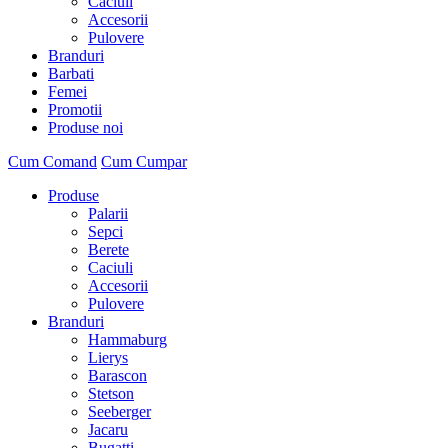
Caciuli
Accesorii
Pulovere
Branduri
Barbati
Femei
Promotii
Produse noi
Cum Comand
Cum Cumpar
Produse
Palarii
Sepci
Berete
Caciuli
Accesorii
Pulovere
Branduri
Hammaburg
Lierys
Barascon
Stetson
Seeberger
Jacaru
Bugatti