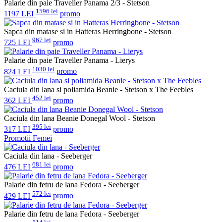
Palarie din paie Traveller Panama 2/3 - Stetson
1596 lei
1197 LEI
promo
Sapca din matase si in Hatteras Herringbone - Stetson
967 lei
725 LEI
promo
Palarie din paie Traveller Panama - Lierys
1030 lei
824 LEI
promo
Caciula din lana si poliamida Beanie - Stetson x The Feebles
452 lei
362 LEI
promo
Caciula din lana Beanie Donegal Wool - Stetson
395 lei
317 LEI
promo
Promotii Femei
Caciula din lana - Seeberger
681 lei
476 LEI
promo
Palarie din fetru de lana Fedora - Seeberger
572 lei
429 LEI
promo
Palarie din fetru de lana Fedora - Seeberger