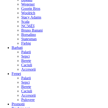
Wegener
Goorin Bros
Woolrich
Stacy Adams
Scala
NC56Ëš
Bruno Banani
Borsalino
Statesman
Fiebig
Barbati
Palarii
Sepci
Berete
Caciuli
Accesorii
Femei
Palarii
Sepci
Berete
Caciuli
Accesorii
Pulovere
Promotii