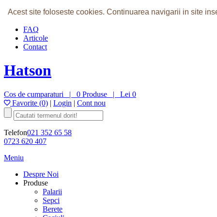
Home
Acest site foloseste cookies.
Continuarea navigarii in site i
Despre Noi
FAQ
Articole
Contact
Hatson
Cos de cumparaturi |
0 Produse
|
Lei 0
Favorite (0)
|
Login
|
Cont nou
Telefon
021 352 65 58
0723 620 407
Meniu
Despre Noi
Produse
Palarii
Sepci
Berete