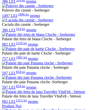
514 lei
386 LEI
promo
Pulover din casmir - Seeberger
1996 lei
1497 LEI
promo
Caciula din casmir - Seeberger
514 lei
386 LEI
promo
Palarie din fetru de blana Cloche - Seeberger
1310 lei
982 LEI
promo
Palarie din paie de hartie Cloche - Seeberger
1081 lei
757 LEI
promo
Palarie din paie Panama cloche - Seeberger
854 lei
597 LEI
promo
Palarie din paie Panama cloche -Seeberger
854 lei
597 LEI
promo
Palarie din fetru de lana Traveller VitaFelt - Stetson
1311 lei
982 LEI
promo
Produse Noi