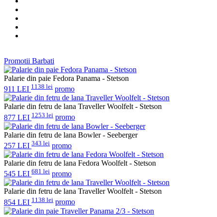
Promotii Barbati
Palarie din paie Fedora Panama - Stetson
1138 lei
911 LEI
promo
Palarie din fetru de lana Traveller Woolfelt - Stetson
1253 lei
877 LEI
promo
Palarie din fetru de lana Bowler - Seeberger
343 lei
257 LEI
promo
Palarie din fetru de lana Fedora Woolfelt - Stetson
681 lei
545 LEI
promo
Palarie din fetru de lana Traveller Woolfelt - Stetson
1138 lei
854 LEI
promo