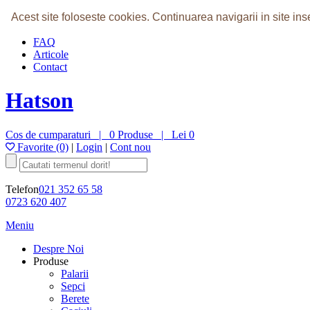
Home
Acest site foloseste cookies.
Continuarea navigarii in site i
Despre Noi
FAQ
Articole
Contact
Hatson
Cos de cumparaturi |
0 Produse
|
Lei 0
Favorite (0)
|
Login
|
Cont nou
Telefon
021 352 65 58
0723 620 407
Meniu
Despre Noi
Produse
Palarii
Sepci
Berete