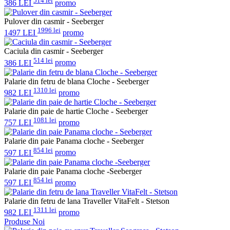
514 lei
386 LEI
promo
Pulover din casmir - Seeberger
1996 lei
1497 LEI
promo
Caciula din casmir - Seeberger
514 lei
386 LEI
promo
Palarie din fetru de blana Cloche - Seeberger
1310 lei
982 LEI
promo
Palarie din paie de hartie Cloche - Seeberger
1081 lei
757 LEI
promo
Palarie din paie Panama cloche - Seeberger
854 lei
597 LEI
promo
Palarie din paie Panama cloche -Seeberger
854 lei
597 LEI
promo
Palarie din fetru de lana Traveller VitaFelt - Stetson
1311 lei
982 LEI
promo
Produse Noi