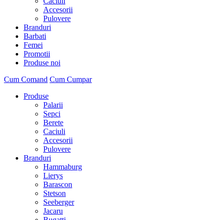
Caciuli
Accesorii
Pulovere
Branduri
Barbati
Femei
Promotii
Produse noi
Cum Comand
Cum Cumpar
Produse
Palarii
Sepci
Berete
Caciuli
Accesorii
Pulovere
Branduri
Hammaburg
Lierys
Barascon
Stetson
Seeberger
Jacaru
Bugatti