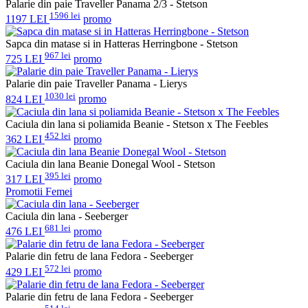
Palarie din paie Traveller Panama 2/3 - Stetson
1596 lei
1197 LEI
promo
Sapca din matase si in Hatteras Herringbone - Stetson
967 lei
725 LEI
promo
Palarie din paie Traveller Panama - Lierys
1030 lei
824 LEI
promo
Caciula din lana si poliamida Beanie - Stetson x The Feebles
452 lei
362 LEI
promo
Caciula din lana Beanie Donegal Wool - Stetson
395 lei
317 LEI
promo
Promotii Femei
Caciula din lana - Seeberger
681 lei
476 LEI
promo
Palarie din fetru de lana Fedora - Seeberger
572 lei
429 LEI
promo
Palarie din fetru de lana Fedora - Seeberger