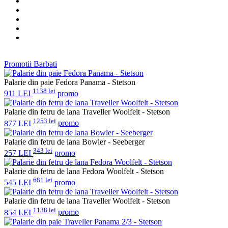
Promotii Barbati
Palarie din paie Fedora Panama - Stetson
1138 lei
911 LEI
promo
Palarie din fetru de lana Traveller Woolfelt - Stetson
1253 lei
877 LEI
promo
Palarie din fetru de lana Bowler - Seeberger
343 lei
257 LEI
promo
Palarie din fetru de lana Fedora Woolfelt - Stetson
681 lei
545 LEI
promo
Palarie din fetru de lana Traveller Woolfelt - Stetson
1138 lei
854 LEI
promo