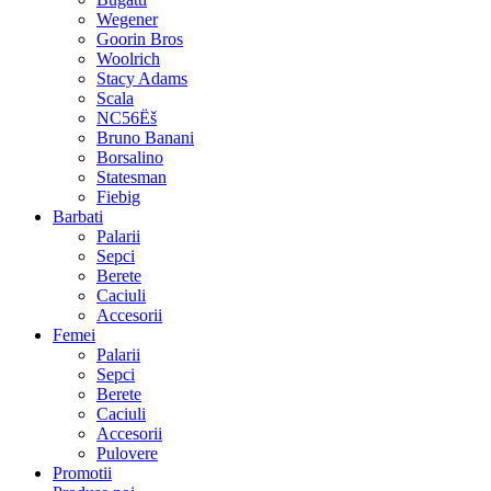
Wegener
Goorin Bros
Woolrich
Stacy Adams
Scala
NC56Ëš
Bruno Banani
Borsalino
Statesman
Fiebig
Barbati
Palarii
Sepci
Berete
Caciuli
Accesorii
Femei
Palarii
Sepci
Berete
Caciuli
Accesorii
Pulovere
Promotii