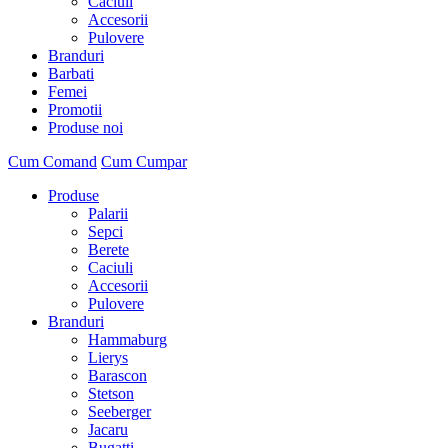
Caciuli
Accesorii
Pulovere
Branduri
Barbati
Femei
Promotii
Produse noi
Cum Comand
Cum Cumpar
Produse
Palarii
Sepci
Berete
Caciuli
Accesorii
Pulovere
Branduri
Hammaburg
Lierys
Barascon
Stetson
Seeberger
Jacaru
Bugatti