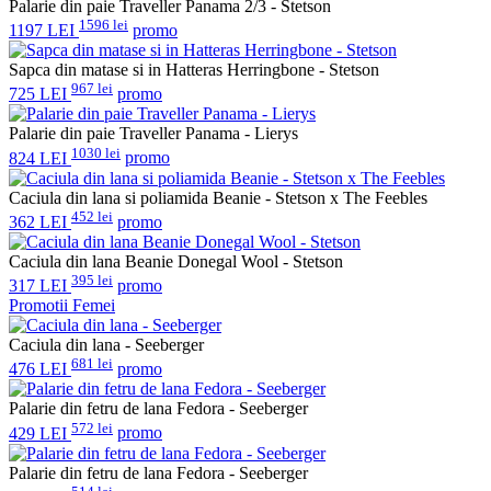
Palarie din paie Traveller Panama 2/3 - Stetson
1596 lei
1197 LEI
promo
Sapca din matase si in Hatteras Herringbone - Stetson
967 lei
725 LEI
promo
Palarie din paie Traveller Panama - Lierys
1030 lei
824 LEI
promo
Caciula din lana si poliamida Beanie - Stetson x The Feebles
452 lei
362 LEI
promo
Caciula din lana Beanie Donegal Wool - Stetson
395 lei
317 LEI
promo
Promotii Femei
Caciula din lana - Seeberger
681 lei
476 LEI
promo
Palarie din fetru de lana Fedora - Seeberger
572 lei
429 LEI
promo
Palarie din fetru de lana Fedora - Seeberger