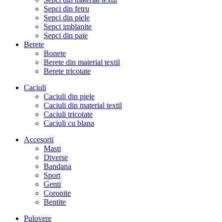
Sepci din fetru
Sepci din piele
Sepci imblanite
Sepci din paie
Berete
Bonete
Berete din material textil
Berete tricotate
Caciuli
Caciuli din piele
Caciuli din material textil
Caciuli tricotate
Caciuli cu blana
Accesorii
Masti
Diverse
Bandana
Sport
Genti
Coronite
Bentite
Pulovere