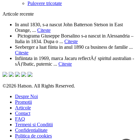
Pulovere tricotate
Articole recente
In anul 1830, s-a nascut John Batterson Stetson in East
Orange, ...
Citeste
Pictograma Giuseppe Borsalino s-a nascut in Alessandria –
Italia in 1834. Dupa o ...
Citeste
Seeberger a luat fiinta in anul 1890 ca business de familie ...
Citeste
Infiintata in 1969, marca Jacaru reflectÄƒ spiritul australian -
sÄƒlbatic, puternic ...
Citeste
©2026 Hatson. All Rights Reserved.
Despre Noi
Promotii
Articole
Contact
FAQ
Termeni si Conditii
Confidentialitate
Politica de cookies