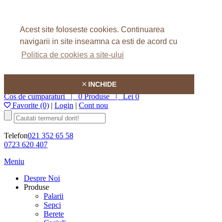
Home
Despre Noi
Acest site foloseste cookies.
Continuarea
FAQ
Articole
navigarii in site inseamna ca esti de acord cu
Contact
Politica de cookies a site-ului
Hatson
INCHIDE
Cos de cumparaturi |
0 Produse
|
Lei 0
Favorite (0)
|
Login
|
Cont nou
Telefon
021 352 65 58
0723 620 407
Meniu
Despre Noi
Produse
Palarii
Sepci
Berete