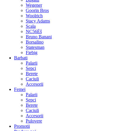
Wegener
Goorin Bros
Woolrich
Stacy Adams
Scala
NC56Ëš
Bruno Banani
Borsalino
Statesman
Fiebig
Barbati
Palarii
Sepci
Berete
Caciuli
Accesorii
Femei
Palarii
Sepci
Berete
Caciuli
Accesorii
Pulovere
Promotii