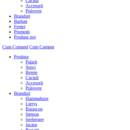
Caciuli
Accesorii
Pulovere
Branduri
Barbati
Femei
Promotii
Produse noi
Cum Comand
Cum Cumpar
Produse
Palarii
Sepci
Berete
Caciuli
Accesorii
Pulovere
Branduri
Hammaburg
Lierys
Barascon
Stetson
Seeberger
Jacaru
Bugatti