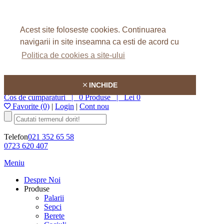
Home
Despre Noi
Acest site foloseste cookies.
Continuarea
FAQ
Articole
navigarii in site inseamna ca esti de acord cu
Contact
Politica de cookies a site-ului
Hatson
INCHIDE
Cos de cumparaturi |
0 Produse
|
Lei 0
Favorite (0)
|
Login
|
Cont nou
Telefon
021 352 65 58
0723 620 407
Meniu
Despre Noi
Produse
Palarii
Sepci
Berete