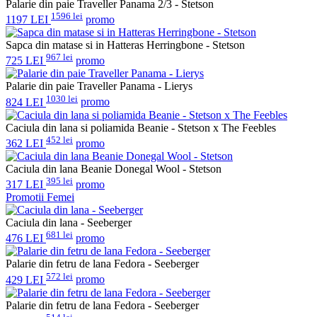
Palarie din paie Traveller Panama 2/3 - Stetson
1596 lei
1197 LEI
promo
Sapca din matase si in Hatteras Herringbone - Stetson
967 lei
725 LEI
promo
Palarie din paie Traveller Panama - Lierys
1030 lei
824 LEI
promo
Caciula din lana si poliamida Beanie - Stetson x The Feebles
452 lei
362 LEI
promo
Caciula din lana Beanie Donegal Wool - Stetson
395 lei
317 LEI
promo
Promotii Femei
Caciula din lana - Seeberger
681 lei
476 LEI
promo
Palarie din fetru de lana Fedora - Seeberger
572 lei
429 LEI
promo
Palarie din fetru de lana Fedora - Seeberger