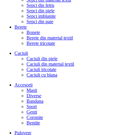
Sepci din fetru
Sepci din piele
Sepci imblanite
Sepci din paie
Berete
Bonete
Berete din material textil
Berete tricotate
Caciuli
Caciuli din piele
Caciuli din material textil
Caciuli tricotate
Caciuli cu blana
Accesorii
Masti
Diverse
Bandana
Sport
Genti
Coronite
Bentite
Pulovere