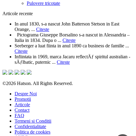
Pulovere tricotate
Articole recente
In anul 1830, s-a nascut John Batterson Stetson in East
Orange, ...
Citeste
Pictograma Giuseppe Borsalino s-a nascut in Alessandria –
Italia in 1834. Dupa o ...
Citeste
Seeberger a luat fiinta in anul 1890 ca business de familie ...
Citeste
Infiintata in 1969, marca Jacaru reflectÄƒ spiritul australian -
sÄƒlbatic, puternic ...
Citeste
©2026 Hatson. All Rights Reserved.
Despre Noi
Promotii
Articole
Contact
FAQ
Termeni si Conditii
Confidentialitate
Politica de cookies