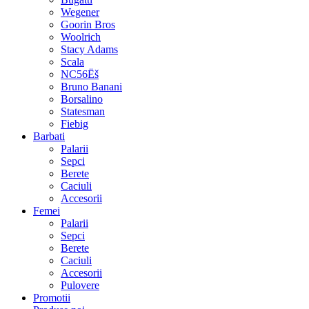
Wegener
Goorin Bros
Woolrich
Stacy Adams
Scala
NC56Ëš
Bruno Banani
Borsalino
Statesman
Fiebig
Barbati
Palarii
Sepci
Berete
Caciuli
Accesorii
Femei
Palarii
Sepci
Berete
Caciuli
Accesorii
Pulovere
Promotii