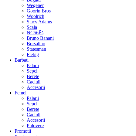
Wegener
Goorin Bros
Woolrich
Stacy Adams
Scala
NC56Ëš
Bruno Banani
Borsalino
Statesman
Fiebig
Barbati
Palarii
Sepci
Berete
Caciuli
Accesorii
Femei
Palarii
Sepci
Berete
Caciuli
Accesorii
Pulovere
Promotii