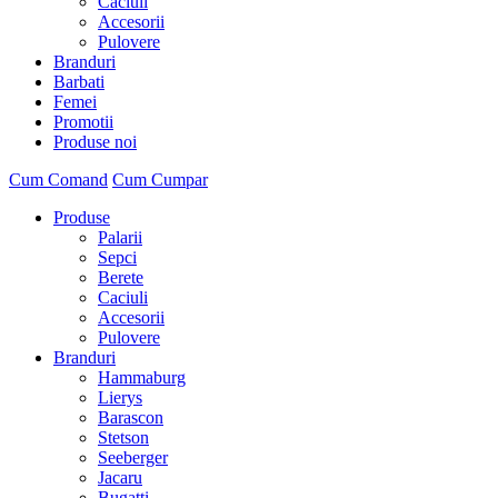
Caciuli
Accesorii
Pulovere
Branduri
Barbati
Femei
Promotii
Produse noi
Cum Comand
Cum Cumpar
Produse
Palarii
Sepci
Berete
Caciuli
Accesorii
Pulovere
Branduri
Hammaburg
Lierys
Barascon
Stetson
Seeberger
Jacaru
Bugatti