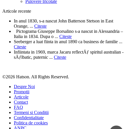
Pulovere tricotate
Articole recente
In anul 1830, s-a nascut John Batterson Stetson in East
Orange, ...
Citeste
Pictograma Giuseppe Borsalino s-a nascut in Alessandria –
Italia in 1834. Dupa o ...
Citeste
Seeberger a luat fiinta in anul 1890 ca business de familie ...
Citeste
Infiintata in 1969, marca Jacaru reflectÄƒ spiritul australian -
sÄƒlbatic, puternic ...
Citeste
©2026 Hatson. All Rights Reserved.
Despre Noi
Promotii
Articole
Contact
FAQ
Termeni si Conditii
Confidentialitate
Politica de cookies
ANPC