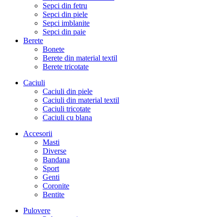
Sepci din fetru
Sepci din piele
Sepci imblanite
Sepci din paie
Berete
Bonete
Berete din material textil
Berete tricotate
Caciuli
Caciuli din piele
Caciuli din material textil
Caciuli tricotate
Caciuli cu blana
Accesorii
Masti
Diverse
Bandana
Sport
Genti
Coronite
Bentite
Pulovere