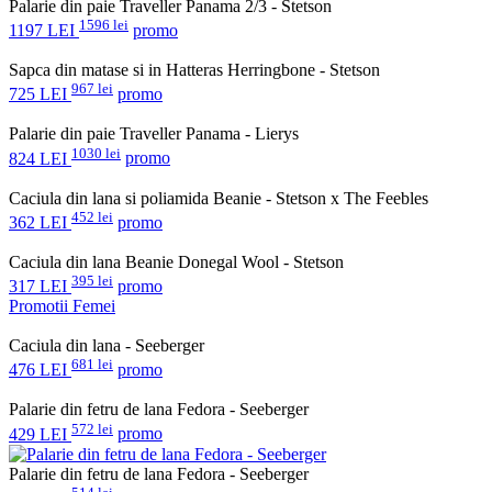
Palarie din paie Traveller Panama 2/3 - Stetson
1596 lei
1197 LEI
promo
Sapca din matase si in Hatteras Herringbone - Stetson
967 lei
725 LEI
promo
Palarie din paie Traveller Panama - Lierys
1030 lei
824 LEI
promo
Caciula din lana si poliamida Beanie - Stetson x The Feebles
452 lei
362 LEI
promo
Caciula din lana Beanie Donegal Wool - Stetson
395 lei
317 LEI
promo
Promotii Femei
Caciula din lana - Seeberger
681 lei
476 LEI
promo
Palarie din fetru de lana Fedora - Seeberger
572 lei
429 LEI
promo
Palarie din fetru de lana Fedora - Seeberger