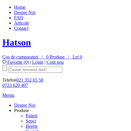
Home
Despre Noi
FAQ
Articole
Contact
Hatson
Cos de cumparaturi |
0 Produse
|
Lei 0
Favorite (0)
|
Login
|
Cont nou
Telefon
021 352 65 58
0723 620 407
Meniu
Despre Noi
Produse
Palarii
Sepci
Berete