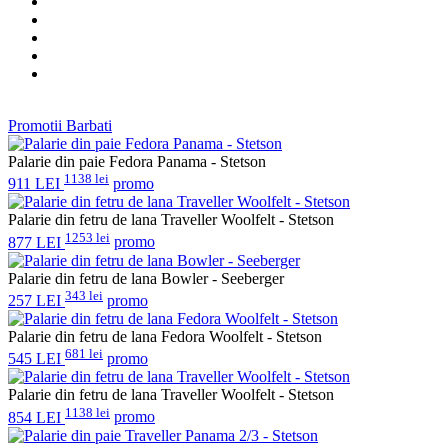
Promotii Barbati
Palarie din paie Fedora Panama - Stetson
1138 lei
911 LEI
promo
Palarie din fetru de lana Traveller Woolfelt - Stetson
1253 lei
877 LEI
promo
Palarie din fetru de lana Bowler - Seeberger
343 lei
257 LEI
promo
Palarie din fetru de lana Fedora Woolfelt - Stetson
681 lei
545 LEI
promo
Palarie din fetru de lana Traveller Woolfelt - Stetson
1138 lei
854 LEI
promo