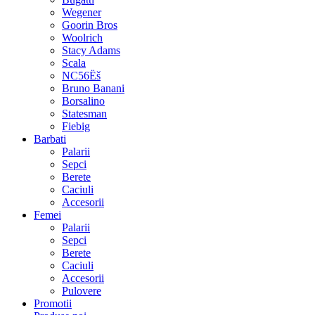
Wegener
Goorin Bros
Woolrich
Stacy Adams
Scala
NC56Ëš
Bruno Banani
Borsalino
Statesman
Fiebig
Barbati
Palarii
Sepci
Berete
Caciuli
Accesorii
Femei
Palarii
Sepci
Berete
Caciuli
Accesorii
Pulovere
Promotii