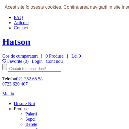
Home
Acest site foloseste cookies.
Continuarea navigarii in site i
Despre Noi
FAQ
Articole
Contact
Hatson
Cos de cumparaturi |
0 Produse
|
Lei 0
Favorite (0)
|
Login
|
Cont nou
Telefon
021 352 65 58
0723 620 407
Meniu
Despre Noi
Produse
Palarii
Sepci
Berete