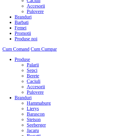
Caciuli
Accesorii
Pulovere
Branduri
Barbati
Femei
Promotii
Produse noi
Cum Comand
Cum Cumpar
Produse
Palarii
Sepci
Berete
Caciuli
Accesorii
Pulovere
Branduri
Hammaburg
Lierys
Barascon
Stetson
Seeberger
Jacaru
Bugatti