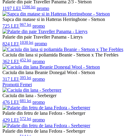
Palarie din paie Traveller Panama 2/3 - Stetson
1596 lei
1197 LEI
promo
Sapca din matase si in Hatteras Herringbone - Stetson
967 lei
725 LEI
promo
Palarie din paie Traveller Panama - Lierys
1030 lei
824 LEI
promo
Caciula din lana si poliamida Beanie - Stetson x The Feebles
452 lei
362 LEI
promo
Caciula din lana Beanie Donegal Wool - Stetson
395 lei
317 LEI
promo
Promotii Femei
Caciula din lana - Seeberger
681 lei
476 LEI
promo
Palarie din fetru de lana Fedora - Seeberger
572 lei
429 LEI
promo
Palarie din fetru de lana Fedora - Seeberger