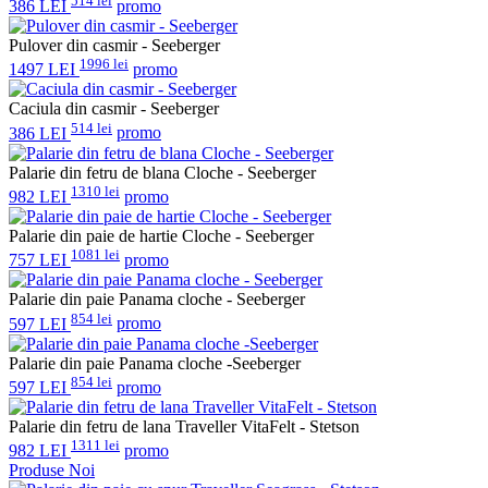
514 lei
386 LEI
promo
Pulover din casmir - Seeberger
1996 lei
1497 LEI
promo
Caciula din casmir - Seeberger
514 lei
386 LEI
promo
Palarie din fetru de blana Cloche - Seeberger
1310 lei
982 LEI
promo
Palarie din paie de hartie Cloche - Seeberger
1081 lei
757 LEI
promo
Palarie din paie Panama cloche - Seeberger
854 lei
597 LEI
promo
Palarie din paie Panama cloche -Seeberger
854 lei
597 LEI
promo
Palarie din fetru de lana Traveller VitaFelt - Stetson
1311 lei
982 LEI
promo
Produse Noi