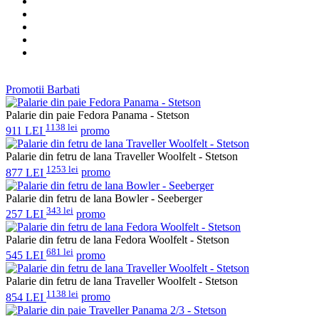
Promotii Barbati
Palarie din paie Fedora Panama - Stetson
1138 lei
911 LEI
promo
Palarie din fetru de lana Traveller Woolfelt - Stetson
1253 lei
877 LEI
promo
Palarie din fetru de lana Bowler - Seeberger
343 lei
257 LEI
promo
Palarie din fetru de lana Fedora Woolfelt - Stetson
681 lei
545 LEI
promo
Palarie din fetru de lana Traveller Woolfelt - Stetson
1138 lei
854 LEI
promo