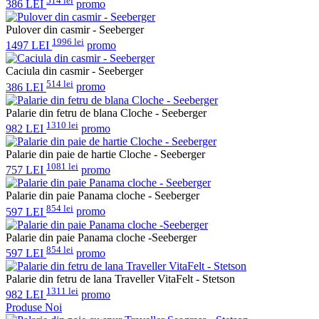
514 lei
386 LEI
promo
Pulover din casmir - Seeberger
1996 lei
1497 LEI
promo
Caciula din casmir - Seeberger
514 lei
386 LEI
promo
Palarie din fetru de blana Cloche - Seeberger
1310 lei
982 LEI
promo
Palarie din paie de hartie Cloche - Seeberger
1081 lei
757 LEI
promo
Palarie din paie Panama cloche - Seeberger
854 lei
597 LEI
promo
Palarie din paie Panama cloche -Seeberger
854 lei
597 LEI
promo
Palarie din fetru de lana Traveller VitaFelt - Stetson
1311 lei
982 LEI
promo
Produse Noi