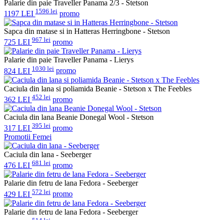
Palarie din paie Traveller Panama 2/3 - Stetson
1596 lei
1197 LEI
promo
Sapca din matase si in Hatteras Herringbone - Stetson
967 lei
725 LEI
promo
Palarie din paie Traveller Panama - Lierys
1030 lei
824 LEI
promo
Caciula din lana si poliamida Beanie - Stetson x The Feebles
452 lei
362 LEI
promo
Caciula din lana Beanie Donegal Wool - Stetson
395 lei
317 LEI
promo
Promotii Femei
Caciula din lana - Seeberger
681 lei
476 LEI
promo
Palarie din fetru de lana Fedora - Seeberger
572 lei
429 LEI
promo
Palarie din fetru de lana Fedora - Seeberger