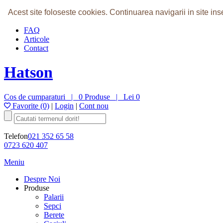
Home
Acest site foloseste cookies.
Continuarea navigarii in site i
Despre Noi
FAQ
Articole
Contact
Hatson
Cos de cumparaturi |
0 Produse
|
Lei 0
Favorite (0)
|
Login
|
Cont nou
Telefon
021 352 65 58
0723 620 407
Meniu
Despre Noi
Produse
Palarii
Sepci
Berete