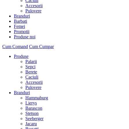
Caciuli
Accesorii
Pulovere
Branduri
Barbati
Femei
Promotii
Produse noi
Cum Comand
Cum Cumpar
Produse
Palarii
Sepci
Berete
Caciuli
Accesorii
Pulovere
Branduri
Hammaburg
Lierys
Barascon
Stetson
Seeberger
Jacaru
Bugatti