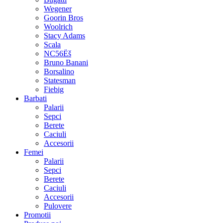
Wegener
Goorin Bros
Woolrich
Stacy Adams
Scala
NC56Ëš
Bruno Banani
Borsalino
Statesman
Fiebig
Barbati
Palarii
Sepci
Berete
Caciuli
Accesorii
Femei
Palarii
Sepci
Berete
Caciuli
Accesorii
Pulovere
Promotii