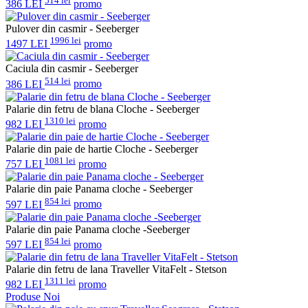
514 lei
386 LEI
promo
Pulover din casmir - Seeberger
1996 lei
1497 LEI
promo
Caciula din casmir - Seeberger
514 lei
386 LEI
promo
Palarie din fetru de blana Cloche - Seeberger
1310 lei
982 LEI
promo
Palarie din paie de hartie Cloche - Seeberger
1081 lei
757 LEI
promo
Palarie din paie Panama cloche - Seeberger
854 lei
597 LEI
promo
Palarie din paie Panama cloche -Seeberger
854 lei
597 LEI
promo
Palarie din fetru de lana Traveller VitaFelt - Stetson
1311 lei
982 LEI
promo
Produse Noi