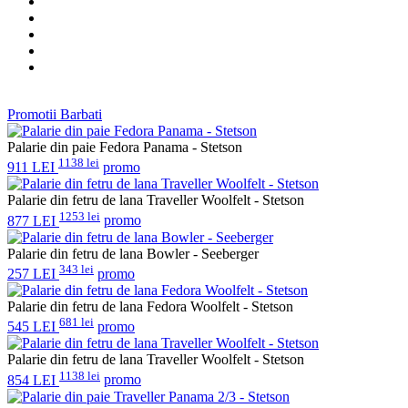
Promotii Barbati
Palarie din paie Fedora Panama - Stetson
1138 lei
911 LEI
promo
Palarie din fetru de lana Traveller Woolfelt - Stetson
1253 lei
877 LEI
promo
Palarie din fetru de lana Bowler - Seeberger
343 lei
257 LEI
promo
Palarie din fetru de lana Fedora Woolfelt - Stetson
681 lei
545 LEI
promo
Palarie din fetru de lana Traveller Woolfelt - Stetson
1138 lei
854 LEI
promo