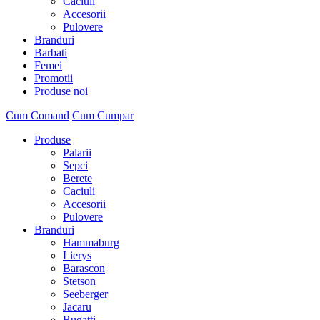
Caciuli
Accesorii
Pulovere
Branduri
Barbati
Femei
Promotii
Produse noi
Cum Comand
Cum Cumpar
Produse
Palarii
Sepci
Berete
Caciuli
Accesorii
Pulovere
Branduri
Hammaburg
Lierys
Barascon
Stetson
Seeberger
Jacaru
Bugatti