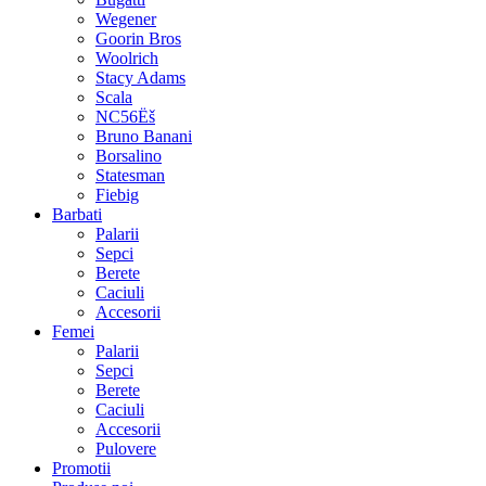
Wegener
Goorin Bros
Woolrich
Stacy Adams
Scala
NC56Ëš
Bruno Banani
Borsalino
Statesman
Fiebig
Barbati
Palarii
Sepci
Berete
Caciuli
Accesorii
Femei
Palarii
Sepci
Berete
Caciuli
Accesorii
Pulovere
Promotii