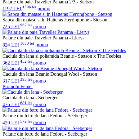
Palarie din paie Traveller Panama 2/3 - Stetson
1596 lei
1197 LEI
promo
Sapca din matase si in Hatteras Herringbone - Stetson
967 lei
725 LEI
promo
Palarie din paie Traveller Panama - Lierys
1030 lei
824 LEI
promo
Caciula din lana si poliamida Beanie - Stetson x The Feebles
452 lei
362 LEI
promo
Caciula din lana Beanie Donegal Wool - Stetson
395 lei
317 LEI
promo
Promotii Femei
Caciula din lana - Seeberger
681 lei
476 LEI
promo
Palarie din fetru de lana Fedora - Seeberger
572 lei
429 LEI
promo
Palarie din fetru de lana Fedora - Seeberger