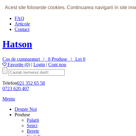
Home
Acest site foloseste cookies.
Continuarea navigarii in site i
Despre Noi
FAQ
Articole
Contact
Hatson
Cos de cumparaturi |
0 Produse
|
Lei 0
Favorite (0)
|
Login
|
Cont nou
Telefon
021 352 65 58
0723 620 407
Meniu
Despre Noi
Produse
Palarii
Sepci
Berete