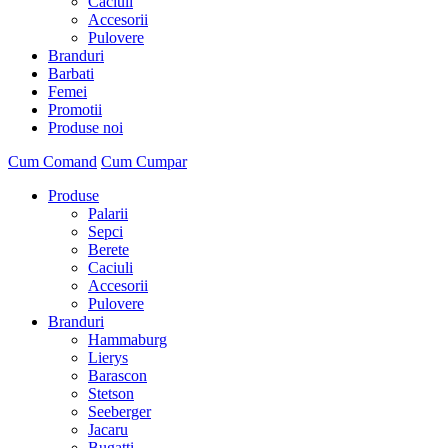
Caciuli
Accesorii
Pulovere
Branduri
Barbati
Femei
Promotii
Produse noi
Cum Comand
Cum Cumpar
Produse
Palarii
Sepci
Berete
Caciuli
Accesorii
Pulovere
Branduri
Hammaburg
Lierys
Barascon
Stetson
Seeberger
Jacaru
Bugatti