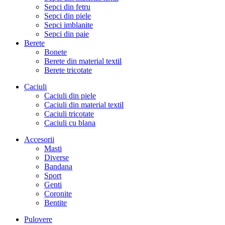
Sepci din fetru
Sepci din piele
Sepci imblanite
Sepci din paie
Berete
Bonete
Berete din material textil
Berete tricotate
Caciuli
Caciuli din piele
Caciuli din material textil
Caciuli tricotate
Caciuli cu blana
Accesorii
Masti
Diverse
Bandana
Sport
Genti
Coronite
Bentite
Pulovere