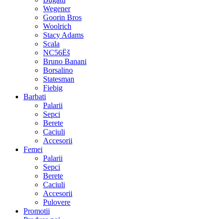
Wegener
Goorin Bros
Woolrich
Stacy Adams
Scala
NC56Ëš
Bruno Banani
Borsalino
Statesman
Fiebig
Barbati
Palarii
Sepci
Berete
Caciuli
Accesorii
Femei
Palarii
Sepci
Berete
Caciuli
Accesorii
Pulovere
Promotii