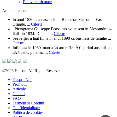
Pulovere tricotate
Articole recente
In anul 1830, s-a nascut John Batterson Stetson in East
Orange, ...
Citeste
Pictograma Giuseppe Borsalino s-a nascut in Alessandria –
Italia in 1834. Dupa o ...
Citeste
Seeberger a luat fiinta in anul 1890 ca business de familie ...
Citeste
Infiintata in 1969, marca Jacaru reflectÄƒ spiritul australian -
sÄƒlbatic, puternic ...
Citeste
©2026 Hatson. All Rights Reserved.
Despre Noi
Promotii
Articole
Contact
FAQ
Termeni si Conditii
Confidentialitate
Politica de cookies