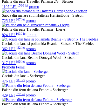
Palarie din paie Traveller Panama 2/3 - Stetson
1596 lei
1197 LEI
promo
Sapca din matase si in Hatteras Herringbone - Stetson
967 lei
725 LEI
promo
Palarie din paie Traveller Panama - Lierys
1030 lei
824 LEI
promo
Caciula din lana si poliamida Beanie - Stetson x The Feebles
452 lei
362 LEI
promo
Caciula din lana Beanie Donegal Wool - Stetson
395 lei
317 LEI
promo
Promotii Femei
Caciula din lana - Seeberger
681 lei
476 LEI
promo
Palarie din fetru de lana Fedora - Seeberger
572 lei
429 LEI
promo
Palarie din fetru de lana Fedora - Seeberger