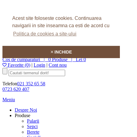
Home
Despre Noi
Acest site foloseste cookies.
Continuarea
FAQ
Articole
navigarii in site inseamna ca esti de acord cu
Contact
Politica de cookies a site-ului
Hatson
INCHIDE
Cos de cumparaturi |
0 Produse
|
Lei 0
Favorite (0)
|
Login
|
Cont nou
Telefon
021 352 65 58
0723 620 407
Meniu
Despre Noi
Produse
Palarii
Sepci
Berete