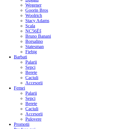
Wegener
Goorin Bros
Woolrich
Stacy Adams
Scala
NC56Ëš
Bruno Banani
Borsalino
Statesman
Fiebig
Barbati
Palarii
Sepci
Berete
Caciuli
Accesorii
Femei
Palarii
Sepci
Berete
Caciuli
Accesorii
Pulovere
Promotii