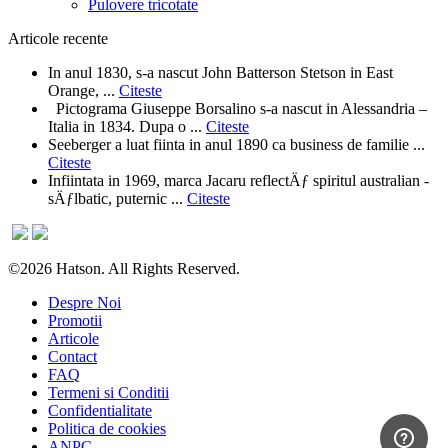
Pulovere tricotate
Articole recente
In anul 1830, s-a nascut John Batterson Stetson in East
Orange, ...
Citeste
Pictograma Giuseppe Borsalino s-a nascut in Alessandria –
Italia in 1834. Dupa o ...
Citeste
Seeberger a luat fiinta in anul 1890 ca business de familie ...
Citeste
Infiintata in 1969, marca Jacaru reflectÄƒ spiritul australian -
sÄƒlbatic, puternic ...
Citeste
©2026 Hatson. All Rights Reserved.
Despre Noi
Promotii
Articole
Contact
FAQ
Termeni si Conditii
Confidentialitate
Politica de cookies
ANPC