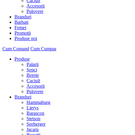
Caciuli
Accesorii
Pulovere
Branduri
Barbati
Femei
Promotii
Produse noi
Cum Comand
Cum Cumpar
Produse
Palarii
Sepci
Berete
Caciuli
Accesorii
Pulovere
Branduri
Hammaburg
Lierys
Barascon
Stetson
Seeberger
Jacaru
Bugatti