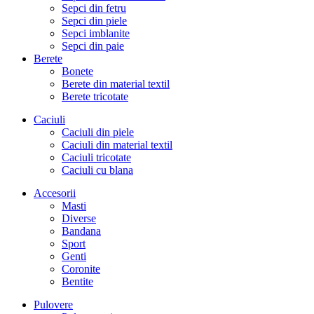
Sepci din fetru
Sepci din piele
Sepci imblanite
Sepci din paie
Berete
Bonete
Berete din material textil
Berete tricotate
Caciuli
Caciuli din piele
Caciuli din material textil
Caciuli tricotate
Caciuli cu blana
Accesorii
Masti
Diverse
Bandana
Sport
Genti
Coronite
Bentite
Pulovere