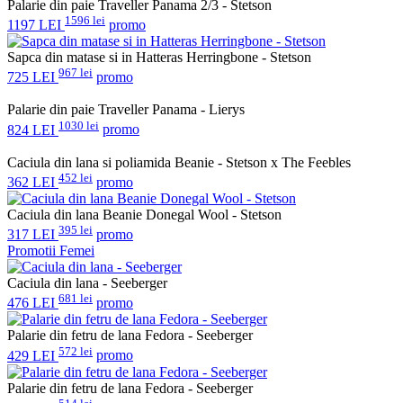
Palarie din paie Traveller Panama 2/3 - Stetson
1596 lei
1197 LEI
promo
Sapca din matase si in Hatteras Herringbone - Stetson
967 lei
725 LEI
promo
Palarie din paie Traveller Panama - Lierys
1030 lei
824 LEI
promo
Caciula din lana si poliamida Beanie - Stetson x The Feebles
452 lei
362 LEI
promo
Caciula din lana Beanie Donegal Wool - Stetson
395 lei
317 LEI
promo
Promotii Femei
Caciula din lana - Seeberger
681 lei
476 LEI
promo
Palarie din fetru de lana Fedora - Seeberger
572 lei
429 LEI
promo
Palarie din fetru de lana Fedora - Seeberger